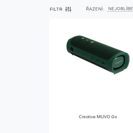
NEJOBLÍBE
ŘAZENÍ:
FILTR
NEJOBLÍB
NEJNOVĚJ
Filtrovat
Vymazat
podle
vše
Reproduktory
Konfigurace systému
Kompaktní
Kanál 2.0
Kanál 2.1
Reproduktory soundbar
Creative MUVO Go
Podporované
Platformy