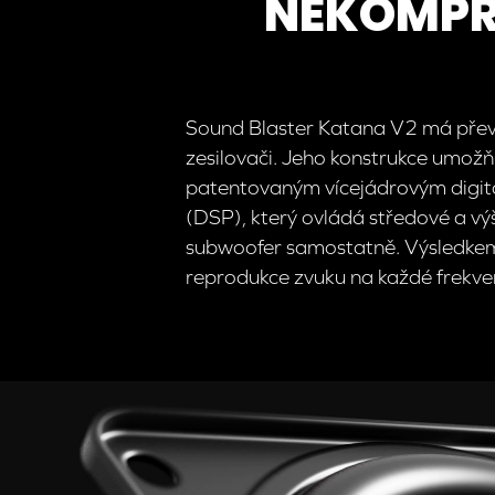
NEKOMPR
Sound Blaster Katana V2 má převr
zesilovači. Jeho konstrukce umožňu
patentovaným vícejádrovým digit
(DSP), který ovládá středové a v
subwoofer samostatně. Výsledkem
reprodukce zvuku na každé frekven