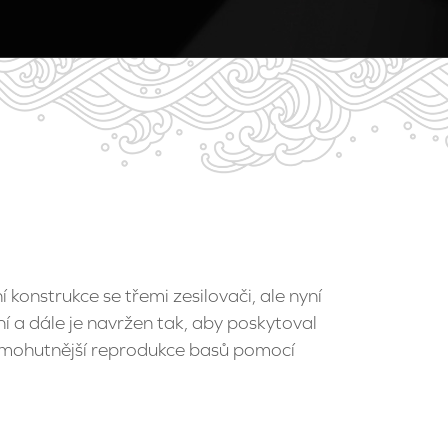
 konstrukce se třemi zesilovači, ale nyní
 a dále je navržen tak, aby poskytoval
ě mohutnější reprodukce basů pomocí