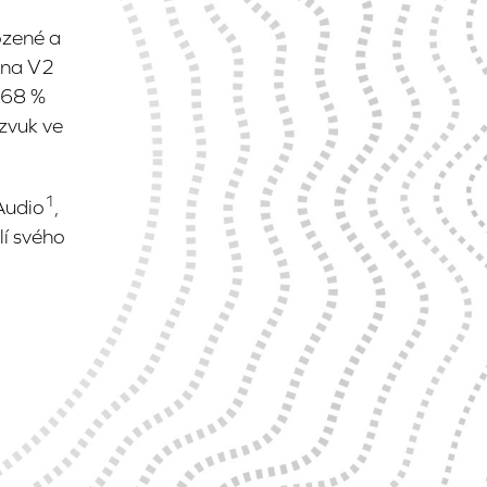
rozené a
ana V2
 68 %
zvuk ve
1
Audio
,
lí svého