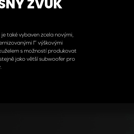
SNÝ ZVUK
je také vybaven zcela novými,
rnizovanými ľ” výškovými
 kuželem s možností produkovat
, stejně jako větší subwoofer pro
.