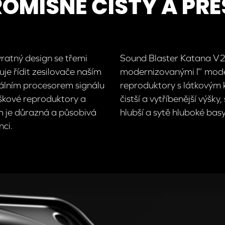
OMISNĚ ČISTÝ A PŘE
atný design se třemi
Sound Blaster Katana V2 
je řídit zesilovače naším
modernizovanými ľ” mode
álním procesorem signálu
reproduktory s látkovým
ýškové reproduktory a
čistší a vytříbenější výšky
 je důrazná a působivá
hlubší a sytě hluboké basy
ci.