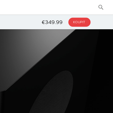
€349.99
KOUPIT