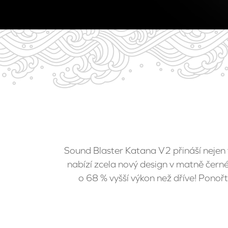
Sound Blaster Katana V2 přináší nejen ty
nabízí zcela nový design v matně čern
o 68 % vyšší výkon než dříve! Pono