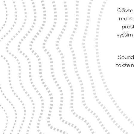
Oživte 
reali
pros
vyšším
Soundb
takže m