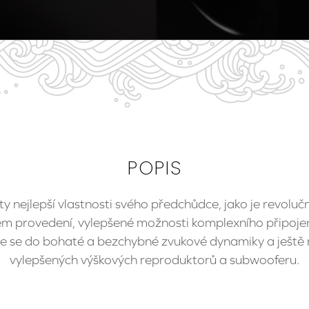
POPIS
 nejlepší vlastnosti svého předchůdce, jako je revoluční
ém provedení, vylepšené možnosti komplexního připojení
řte se do bohaté a bezchybné zvukové dynamiky a ješt
vylepšených výškových reproduktorů a subwooferu.