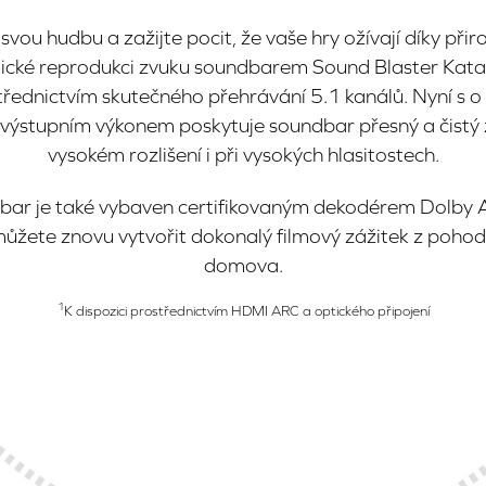
svou hudbu a zažijte pocit, že vaše hry ožívají díky při
stické reprodukci zvuku soundbarem Sound Blaster Kat
třednictvím skutečného přehrávání 5.1 kanálů. Nyní s o
 výstupním výkonem poskytuje soundbar přesný a čistý 
vysokém rozlišení i při vysokých hlasitostech.
ar je také vybaven certifikovaným dekodérem Dolby 
ůžete znovu vytvořit dokonalý filmový zážitek z pohod
domova.
1
K dispozici prostřednictvím HDMI ARC a optického připojení