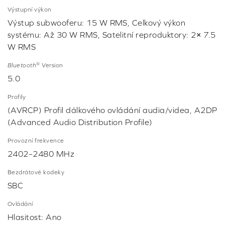
Výstupní výkon
Výstup subwooferu: 15 W RMS, Celkový výkon
systému: Až 30 W RMS, Satelitní reproduktory: 2× 7.5
W RMS
®
Bluetooth
Version
5.0
Profily
(AVRCP) Profil dálkového ovládání audia/videa, A2DP
(Advanced Audio Distribution Profile)
Provozní frekvence
2402–2480 MHz
Bezdrátové kodeky
SBC
Ovládání
Hlasitost: Ano