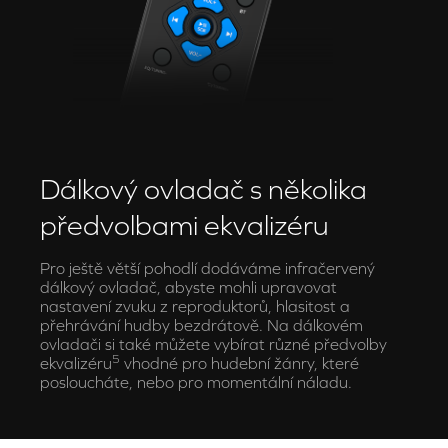
Dálkový ovladač s několika
předvolbami ekvalizéru
Pro ještě větší pohodlí dodáváme infračervený
dálkový ovladač, abyste mohli upravovat
nastavení zvuku z reproduktorů, hlasitost a
přehrávání hudby bezdrátově. Na dálkovém
ovladači si také můžete vybírat různé předvolby
5
ekvalizéru
vhodné pro hudební žánry, které
posloucháte, nebo pro momentální náladu.