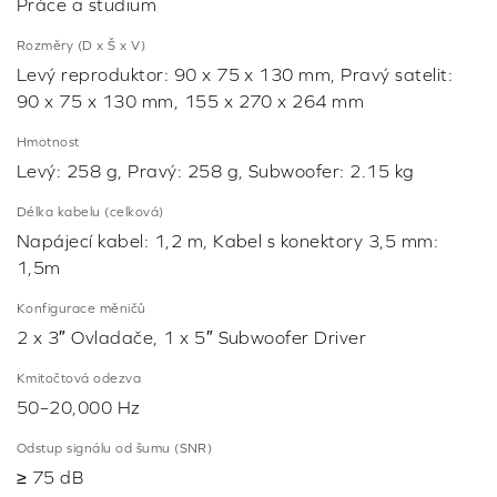
Práce a studium
Rozměry (D x Š x V)
Levý reproduktor: 90 x 75 x 130 mm, Pravý satelit:
90 x 75 x 130 mm, 155 x 270 x 264 mm
Hmotnost
Levý: 258 g, Pravý: 258 g, Subwoofer: 2.15 kg
Délka kabelu (celková)
Napájecí kabel: 1,2 m, Kabel s konektory 3,5 mm:
1,5m
Konfigurace měničů
2 x 3″ Ovladače, 1 x 5″ Subwoofer Driver
Kmitočtová odezva
50–20,000 Hz
Odstup signálu od šumu (SNR)
≥ 75 dB