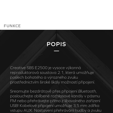
FUNKCE
POPIS
Creative SBS E2500 je vysoce výkonná
reproduktorová soustava 2.1, která umožňuje
poslech bohatého a výrazného zvuku
prostřednictvím široké škály možností připojení.
Sreamujte bezdrátově přes připojení
Bluetooth
,
poslouchejte oblíbené rozhlasové kanály v pásmu
FM nebo přehrávejte přímo z libovolného zařízení
USB! Kabelové připojení umožňuje 3,5 mm zdířka
vstupu AUX. Nastavení přehrávání hudby a zvuku