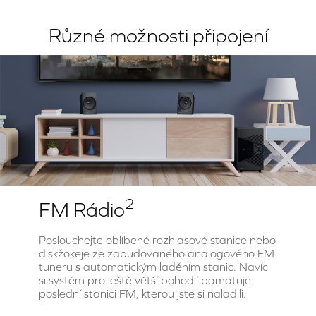
Různé možnosti připojení
2
FM Rádio
Poslouchejte oblíbené rozhlasové stanice nebo
diskžokeje ze zabudovaného analogového FM
tuneru s automatickým laděním stanic. Navíc
si systém pro ještě větší pohodlí pamatuje
poslední stanici FM, kterou jste si naladili.