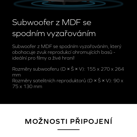
Subwoofer z MDF se
spodním vyzařováním
Subwoofer z MDF se spodním vyzařováním, který
obohacuje zvuk reprodukcí ohromujících basů -
ideální pro filmy a živé hraní!
Rozměry subwooferu (D × Š × V): 155 x 270 x 264
mm
Rozměry satelitních reproduktorů (D × Š × V): 90 x
75 x 130 mm
MOŽNOSTI PŘIPOJENÍ