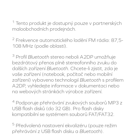
1
Tento produkt je dostupný pouze v partnerských
maloobchodních prodejnách.
2
Frekvence automatického ladění FM rádia: 87,5-
108 MHz (podle oblastí).
3
Profil
Bluetooth
stereo neboli A2DP umožňuje
bezdrátový přenos plně stereofonního zvuku do
dalších zařízení
Bluetooth
. Chcete-li zjistit, zda je
vaše zařízení (notebook, počítač nebo mobilní
zařízení) vybaveno technologií
Bluetooth
s profilem
A2DP, vyhledejte informace v dokumentaci nebo
na webových stránkách výrobce zařízení.
4
Podporuje přehrávání zvukových souborů MP3 z
USB flash disků (do 32 GB). Pro flash disky
kompatibilní se systémem souborů FAT/FAT32.
5
Předvolená nastavení ekvalizéru (pouze režim
přehrávání z USB flash disku a
Bluetooth
).