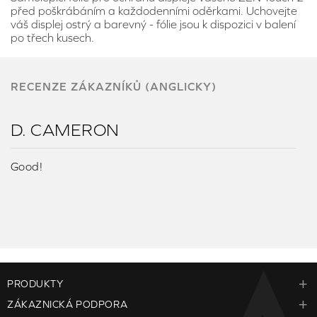
před poškrábáním a každodenními oděrkami. Uchovejte
váš displej ostrý a barevný - fólie jsou k dispozici v balení
po třech kusech.
RECENZE ZÁKAZNÍKŮ (ANGLICKY)
D. CAMERON
Good!
PRODUKTY
ZÁKAZNICKÁ PODPORA