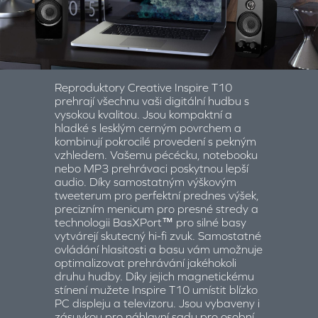
Reproduktory Creative Inspire T10
prehrají všechnu vaši digitální hudbu s
vysokou kvalitou. Jsou kompaktní a
hladké s lesklým cerným povrchem a
kombinují pokrocilé provedení s pekným
vzhledem. Vašemu pécécku, notebooku
nebo MP3 prehrávaci poskytnou lepší
audio. Díky samostatným výškovým
tweeterum pro perfektní prednes výšek,
precizním menicum pro presné stredy a
technologii BasXPort™ pro silné basy
vytvárejí skutecný hi-fi zvuk. Samostatné
ovládání hlasitosti a basu vám umožnuje
optimalizovat prehrávání jakéhokoli
druhu hudby. Díky jejich magnetickému
stínení mužete Inspire T10 umístit blízko
PC displeju a televizoru. Jsou vybaveny i
zásuvkou pro náhlavní sadu pro osobní