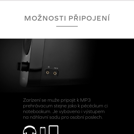
MOŽNOSTI PŘIPOJENÍ
Zarízení se muže pripojit k MP3
prehrávacum stejne jako k pécéckum ci
notebookum. Je vybaveno i výstupem
na náhlavní sadu pro osobní poslech.