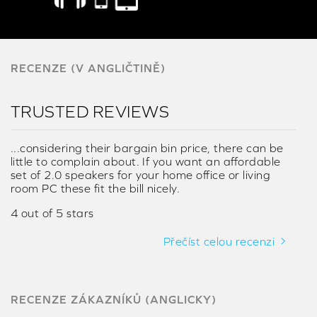
RECENZE (V ANGLIČTINĚ)
TRUSTED REVIEWS
...considering their bargain bin price, there can be
little to complain about. If you want an affordable
set of 2.0 speakers for your home office or living
room PC these fit the bill nicely.
4 out of 5 stars
Přečíst celou recenzi
RECENZE ZÁKAZNÍKŮ (ANGLICKY)