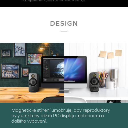
DESIGN
Magnetické stínení umožnuje, aby reproduktory
byly umísteny blízko PC displeju, notebooku a
dalšího vybavení.