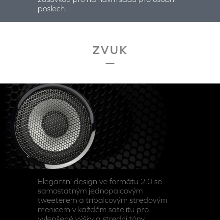
poslech.
ZVUK
Elegantní design ve formátu 2.0 se
samostatným jednopalcovým
tweeterem a trípalcovým stredovým
menicem v každém satelitu pro
vylepšené výšky a strední tóny.