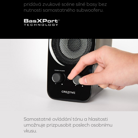
pridává zvukové scéne silné basy bez
nutnosti samostatného subwooferu.
Samostatné ovládání tónu a hlasitosti
umožnuje prizpusobit poslech osobnímu
vkusu.