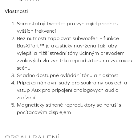
Vlastnosti
Samostatný tweeter pro vynikající prednes
vyšších frekvencí
Bez nutnosti zapojovat subwoofer! - funkce
BasXPort™ je akusticky navržena tak, aby
vylepšila nižší strední tóny úcinným prevodem
zvukových vln zvnitrku reproduktoru na zvukovou
scénu
Snadno dostupné ovládání tónu a hlasitosti
Prípojka náhlavní sady pro soukromý poslech a
vstup Aux pro pripojení analogových audio
zarízení
Magneticky stínené reproduktory se neruší s
pocítacovým displejem
OBSAH BALENÍ